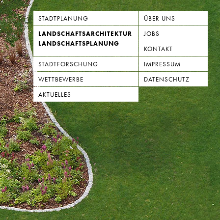
STADTPLANUNG
ÜBER UNS
LANDSCHAFTSARCHITEKTUR
JOBS
LANDSCHAFTSPLANUNG
KONTAKT
STADTFORSCHUNG
IMPRESSUM
WETTBEWERBE
DATENSCHUTZ
AKTUELLES