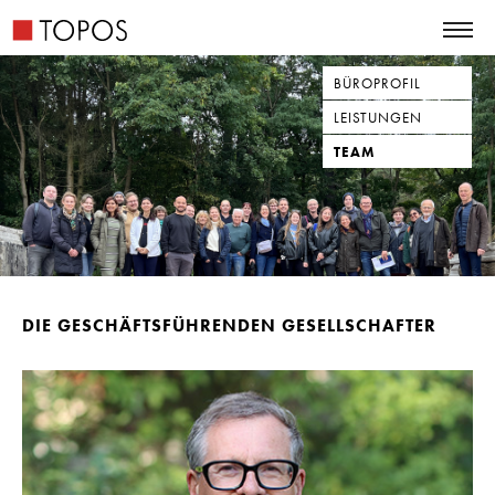
BÜROPROFIL
LEISTUNGEN
TEAM
DIE GESCHÄFTSFÜHRENDEN GESELLSCHAFTER