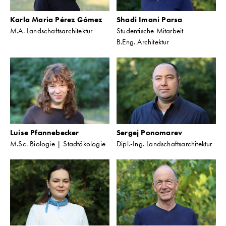
Karla Maria Pérez Gómez
Shadi Imani Parsa
M.A. Landschaftsarchitektur
Studentische Mitarbeit
B.Eng. Architektur
Luise Pfannebecker
Sergej Ponomarev
M.Sc. Biologie | Stadtökologie
Dipl.-Ing. Landschaftsarchitektur