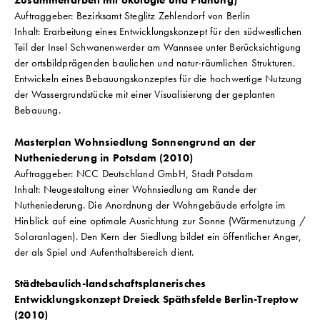
Zusammenarbeit mit ökologie und Planung)
Auftraggeber: Bezirksamt Steglitz Zehlendorf von Berlin
Inhalt: Erarbeitung eines Entwicklungskonzept für den südwestlichen
Teil der Insel Schwanenwerder am Wannsee unter Berücksichtigung
der ortsbildprägenden baulichen und natur-räumlichen Strukturen.
Entwickeln eines Bebauungskonzeptes für die hochwertige Nutzung
der Wassergrundstücke mit einer Visualisierung der geplanten
Bebauung.
Masterplan Wohnsiedlung Sonnengrund an der
Nutheniederung in Potsdam (2010)
Auftraggeber: NCC Deutschland GmbH, Stadt Potsdam
Inhalt: Neugestaltung einer Wohnsiedlung am Rande der
Nutheniederung. Die Anordnung der Wohngebäude erfolgte im
Hinblick auf eine optimale Ausrichtung zur Sonne (Wärmenutzung /
Solaranlagen). Den Kern der Siedlung bildet ein öffentlicher Anger,
der als Spiel und Aufenthaltsbereich dient.
Städtebaulich-landschaftsplanerisches
Entwicklungskonzept Dreieck Späthsfelde Berlin-Treptow
(2010)