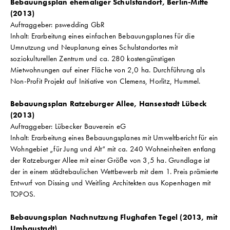
Bebauungsplan ehemaliger Schulstandort, Berlin-Mitte
(2013)
Auftraggeber: pswedding GbR
Inhalt: Erarbeitung eines einfachen Bebauungsplanes für die
Umnutzung und Neuplanung eines Schulstandortes mit
soziokulturellen Zentrum und ca. 280 kostengünstigen
Mietwohnungen auf einer Fläche von 2,0 ha. Durchführung als
Non-Profit Projekt auf Initiative von Clemens, Horlitz, Hummel.
Bebauungsplan Ratzeburger Allee, Hansestadt Lübeck
(2013)
Auftraggeber: Lübecker Bauverein eG
Inhalt: Erarbeitung eines Bebauungsplanes mit Umweltbericht für ein
Wohngebiet „für Jung und Alt“ mit ca. 240 Wohneinheiten entlang
der Ratzeburger Allee mit einer Größe von 3,5 ha. Grundlage ist
der in einem städtebaulichen Wettbewerb mit dem 1. Preis prämierte
Entwurf von Dissing und Weitling Architekten aus Kopenhagen mit
TOPOS.
Bebauungsplan Nachnutzung Flughafen Tegel (2013, mit
Umbaustadt)