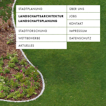
STADTPLANUNG
ÜBER UNS
LANDSCHAFTSARCHITEKTUR
JOBS
LANDSCHAFTSPLANUNG
KONTAKT
STADTFORSCHUNG
IMPRESSUM
WETTBEWERBE
DATENSCHUTZ
AKTUELLES