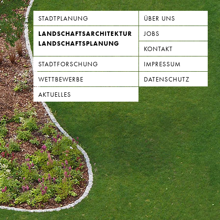
STADTPLANUNG
ÜBER UNS
LANDSCHAFTSARCHITEKTUR
JOBS
LANDSCHAFTSPLANUNG
KONTAKT
STADTFORSCHUNG
IMPRESSUM
WETTBEWERBE
DATENSCHUTZ
AKTUELLES