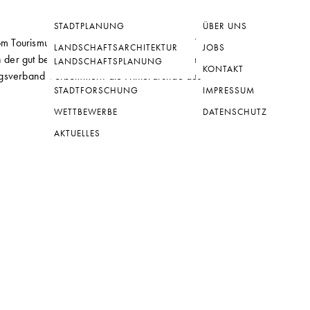
STADTPLANUNG
ÜBER UNS
s vom Tourismusberatungsunternehmen PROJECT M
LANDSCHAFTSARCHITEKTUR
JOBS
der gut besuchten, öffentlichen Veranstaltung,
LANDSCHAFTSPLANUNG
KONTAKT
nungsverband Vorpommern die Hintergründe des
STADTFORSCHUNG
IMPRESSUM
WETTBEWERBE
DATENSCHUTZ
AKTUELLES