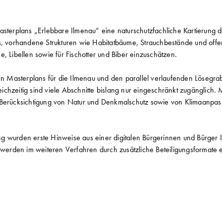
erplans „Erlebbare Ilmenau“ eine naturschutzfachliche Kartierung d
es, vorhandene Strukturen wie Habitatbäume, Strauchbestände und off
, Libellen sowie für Fischotter und Biber einzuschätzen.
ten Masterplans für die Ilmenau und den parallel verlaufenden Lösegra
hzeitig sind viele Abschnitte bislang nur eingeschränkt zugänglich. M
r Berücksichtigung von Natur und Denkmalschutz sowie von Klimaanpa
ng wurden erste Hinweise aus einer digitalen Bürgerinnen und Bürg
d werden im weiteren Verfahren durch zusätzliche Beteiligungsformate 