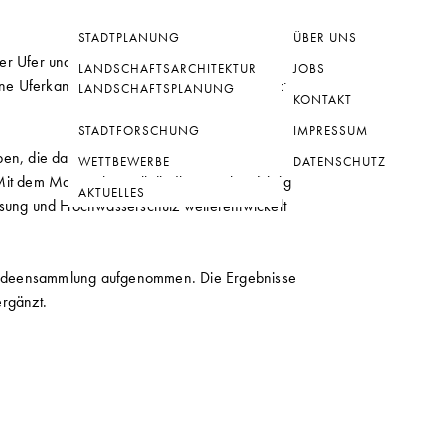
STADTPLANUNG
ÜBER UNS
er Ufer und Grünflächen entlang der Ilmenau in
LANDSCHAFTSARCHITEKTUR
JOBS
ene Uferkanten zu erfassen und die Eignung des
LANDSCHAFTSPLANUNG
KONTAKT
STADTFORSCHUNG
IMPRESSUM
ben, die das Stadtbild Lüneburgs prägen und
WETTBEWERBE
DATENSCHUTZ
it dem Masterplan soll die Ilmenau langfristig
AKTUELLES
ssung und Hochwasserschutz weiterentwickelt
er Ideensammlung aufgenommen. Die Ergebnisse
ergänzt.