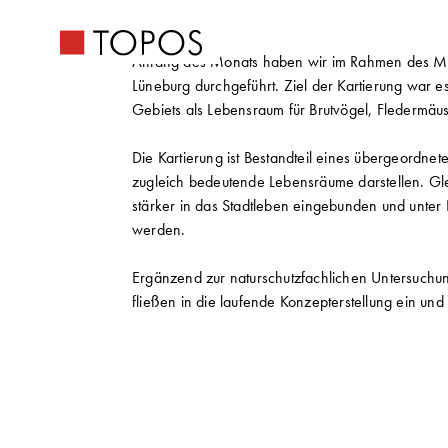
Anfang des Monats haben wir im Rahmen des Mast
Lüneburg durchgeführt. Ziel der Kartierung war 
Gebiets als Lebensraum für Brutvögel, Fledermäuse
Die Kartierung ist Bestandteil eines übergeordne
zugleich bedeutende Lebensräume darstellen. Gleic
stärker in das Stadtleben eingebunden und unte
werden.
Ergänzend zur naturschutzfachlichen Untersuchu
fließen in die laufende Konzepterstellung ein un