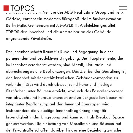
Mit VoltAir, ein Joint Venture der ABG Real Estate Group und Felix
Gädeke, entsteht ein modernes Bürogebäude im Businessstandort
Berlin Mitte. Gemeinsam mit J. MAYER H. Architekten gestaltet
TOPOS den Innenhof und die unmittelbar an das Gebäude
angrenzende Privatstraße.
Der Innenhof schafft Raum für Ruhe und Begegnung in einer
pulsierenden und produktiven Umgebung. Die Hauptelemente, die
im Innenhof verarbeitet werden, sind Metall, Naturstein und
abwechslungsreiche Bepflanzungen. Das Ziel bei der Gestaltung ist,
den Innenhof mit der architektonischen Gebäudekonzeption zu
verbinden. Dies wird durch abwechselnd hohe und niedrige
Sitzflächen unter Bäumen erreicht, wodurch das Fassadenkonzept
von abwechselnd herausstehenden und zurückgestellten Boxen mit
integrierter Bepflanzung auf den Innenhof übertragen wird.
Insbesondere die vielseitige Innenhofbegrünung sorgt für
Lebendigkeit in der Umgebung und kann somit als Breakout Space
genutzt werden. Die Einbettung von Mosaikstein und Bäumen auf
der Privatstraße schaffen darüber hinaus eine Beziehung zwischen