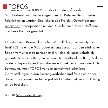
Im November war TOPOS bei der Gründungsfeier der
Stadtbodenstiftung Berlin
eingeladen. Im Rahmen der offiziellen
Feierlichkeiten wurden Einblicke in das Projekt
„Gemeingut statt
Leerstand“
in Kooperation mit den Künstlerinnen Teresa Hoffmann
und Lena Kocutar gewährt.
Orientiert am US-amerikanischen Modell des „Community Land
Trust“ (CLT) zielt die Stadtbodenstiftung darauf ab, den städtischen
Boden vom Markt zu nehmen und für eine zivilgesellschaftlich
gelenkte Bewirtschaftung zu sichern. Die Stadtbodenstiftung Berlin ist
im deutschsprachigen Raum das erste Projekt im Rahmen der CLT-
Bewegung. Auch TOPOS verfolgt gemeinwohlorientierte
Zielvorstellungen in den Planungsvorhaben und freut sich daher,
dieses basisdemokratische Projekt als Gründungsstifter von Anfang
an zu begleiten.
Bild: ©
Stadtbodenstiftung