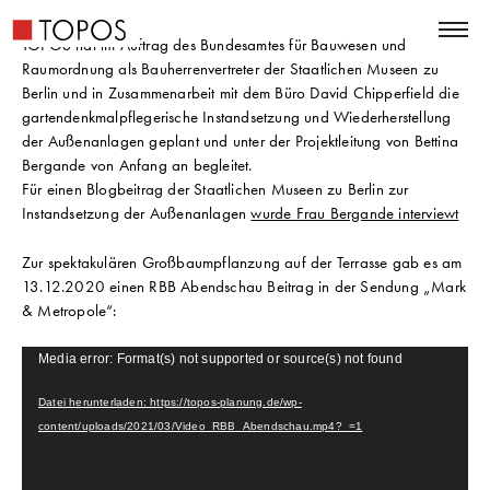
TOPOS hat im Auftrag des Bundesamtes für Bauwesen und
Raumordnung als Bauherrenvertreter der Staatlichen Museen zu
Berlin und in Zusammenarbeit mit dem Büro David Chipperfield die
gartendenkmalpflegerische Instandsetzung und Wiederherstellung
der Außenanlagen geplant und unter der Projektleitung von Bettina
Bergande von Anfang an begleitet.
Für einen Blogbeitrag der Staatlichen Museen zu Berlin zur
Instandsetzung der Außenanlagen
wurde Frau Bergande interviewt
Zur spektakulären Großbaumpflanzung auf der Terrasse gab es am
13.12.2020 einen RBB Abendschau Beitrag in der Sendung „Mark
& Metropole“:
Video-
Media error: Format(s) not supported or source(s) not found
Player
Datei herunterladen: https://topos-planung.de/wp-
content/uploads/2021/03/Video_RBB_Abendschau.mp4?_=1