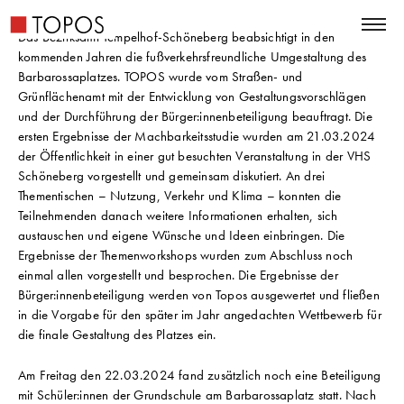
Das Bezirksamt Tempelhof-Schöneberg beabsichtigt in den
kommenden Jahren die fußverkehrsfreundliche Umgestaltung des
Barbarossaplatzes. TOPOS wurde vom Straßen- und
Grünflächenamt mit der Entwicklung von Gestaltungsvorschlägen
und der Durchführung der Bürger:innenbeteiligung beauftragt. Die
ersten Ergebnisse der Machbarkeitsstudie wurden am 21.03.2024
der Öffentlichkeit in einer gut besuchten Veranstaltung in der VHS
Schöneberg vorgestellt und gemeinsam diskutiert. An drei
Thementischen – Nutzung, Verkehr und Klima – konnten die
Teilnehmenden danach weitere Informationen erhalten, sich
austauschen und eigene Wünsche und Ideen einbringen. Die
Ergebnisse der Themenworkshops wurden zum Abschluss noch
einmal allen vorgestellt und besprochen. Die Ergebnisse der
Bürger:innenbeteiligung werden von Topos ausgewertet und fließen
in die Vorgabe für den später im Jahr angedachten Wettbewerb für
die finale Gestaltung des Platzes ein.
Am Freitag den 22.03.2024 fand zusätzlich noch eine Beteiligung
mit Schüler:innen der Grundschule am Barbarossaplatz statt. Nach